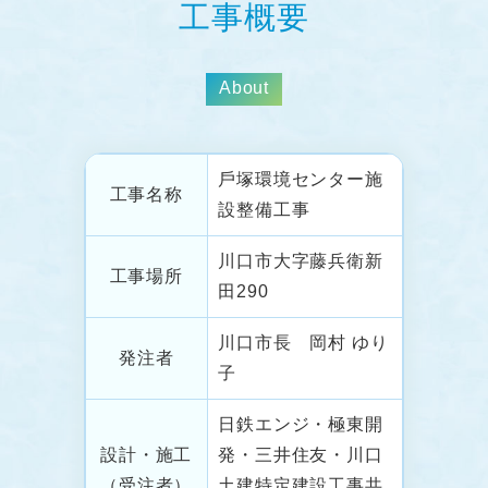
工事概要
About
⼾塚環境センター施
工事名称
設整備⼯事
川⼝市⼤字藤兵衛新
⼯事場所
⽥290
川⼝市長 岡村 ゆり
発注者
子
⽇鉄エンジ・極東開
設計・施⼯
発・三井住友・川⼝
（受注者）
⼟建特定建設⼯事共