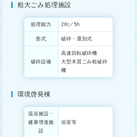
粗⼤ごみ処理施設
処理能⼒
26t／5h
形式
破砕・選別式
高速回転破砕機
破砕設備
大型木質ごみ粗破砕
機
環境啓発棟
温浴施設・
健康増進施
浴室等
設