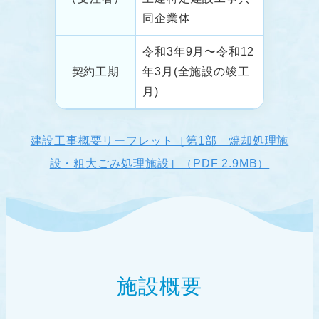
同企業体
令和3年9⽉〜令和12
契約⼯期
年3⽉(全施設の竣⼯
⽉)
建設工事概要リーフレット［第1部 焼却処理施
設・粗大ごみ処理施設］（PDF 2.9MB）
施設概要