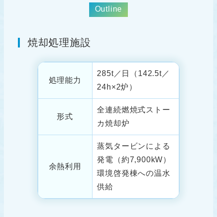
Outline
焼却処理施設
285t／⽇（142.5t／
処理能⼒
24h×2炉）
全連続燃焼式ストー
形式
カ焼却炉
蒸気タービンによる
発電（約7,900kW）
余熱利⽤
環境啓発棟への温⽔
供給